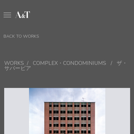
BACK TO WORKS
WORKS / COMPLEX・CONDOMINIUMS / ザ・
サバービア