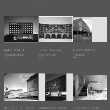
NATULUX HOTEL
La Vista Daisetuzan
料理の宿 ひのでや
北海道富良野市朝日町
北海道上川郡東川町
千葉県勝浦市
ホテル
ホテル
旅館
ホテルニューオータニ佐
諫早観光ホテル 道具屋
ロイヤルホテル レストラ