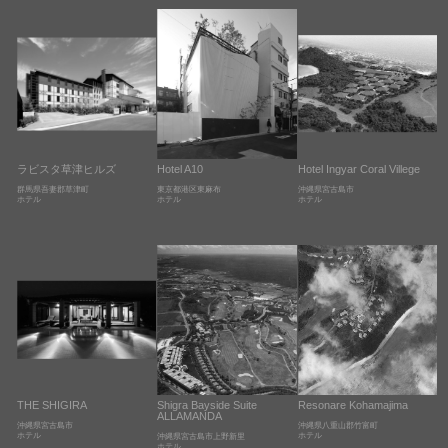
ラビスタ草津ヒルズ
Hotel A10
Hotel Ingyar Coral Villege
群馬県吾妻郡草津町
東京都港区東麻布
沖縄県宮古島市
ホテル
ホテル
ホテル
THE SHIGIRA
Shigra Bayside Suite
Resonare Kohamajima
ALLAMANDA
沖縄県宮古島市
沖縄県八重山郡竹富町
ホテル
ホテル
沖縄県宮古島市上野新里
ホテル